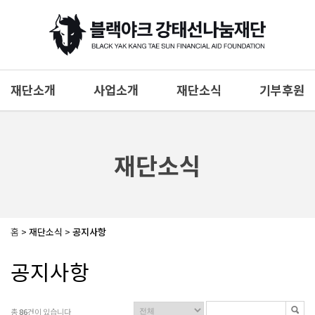
재단소개
사업소개
재단소식
기부후원
재단소개
나눔사업
공지사항
기부후원
이사장인사말
보도자료
소명 및 비전
나눔스토리
재단소식
찾아오시는 길
나눔갤러리
1:1상담
홈
> 재단소식 >
공지사항
공지사항
총
86
건이 있습니다