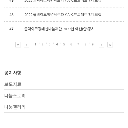
49
2022 블랙야크청년셰르파 Y.A.K.프로젝트 7기 모집
48
2022 블랙야크청년셰르파 Y.A.K.프로젝트 7기 모집
47
블랙야크강태선나눔재단 2022년 예산(안)공시
1
2
3
4
5
6
7
8
9
공지사항
보도자료
나눔스토리
나눔갤러리