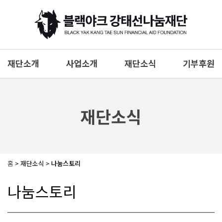
재단소개
사업소개
재단소식
기부후원
재단소개
나눔사업
공지사항
기부후원
이사장인사말
보도자료
소명 및 비전
나눔스토리
재단소식
찾아오시는 길
나눔갤러리
1:1상담
홈
> 재단소식 >
나눔스토리
나눔스토리